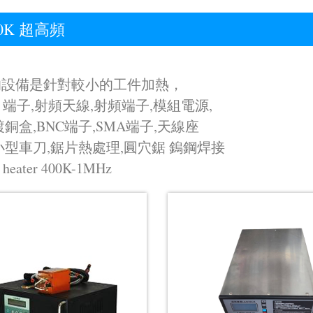
00K 超高頻
的設備是針對較小的工件加熱，
B 端子,射頻天線,射頻端子,模組電源,
鍍銅盒,BNC端子,SMA端子,天線座
小型車刀,鋸片熱處理,圓穴鋸 鎢鋼焊接
n heater 400K-1MHz