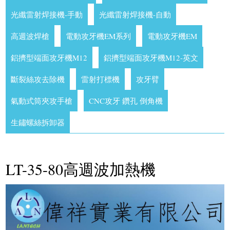
光纖雷射焊接機-手動
光纖雷射焊接機-自動
高週波焊槍
電動攻牙機EM系列
電動攻牙機EM
鋁擠型端面攻牙機M12
鋁擠型端面攻牙機M12-英文
斷裂絲攻去除機
雷射打標機
攻牙臂
氣動式筒夾攻手槍
CNC攻牙 鑽孔 倒角機
生鏽螺絲拆卸器
LT-35-80高週波加熱機